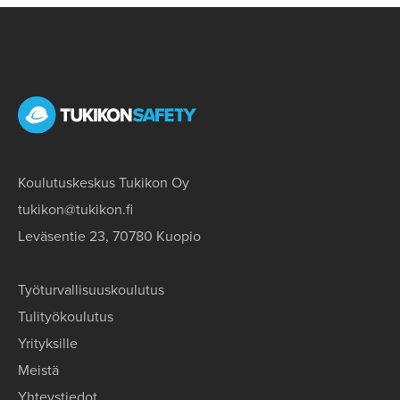
Koulutuskeskus Tukikon Oy
tukikon@tukikon.fi
Leväsentie 23, 70780 Kuopio
Työturvallisuuskoulutus
Tulityökoulutus
Yrityksille
Meistä
Yhteystiedot