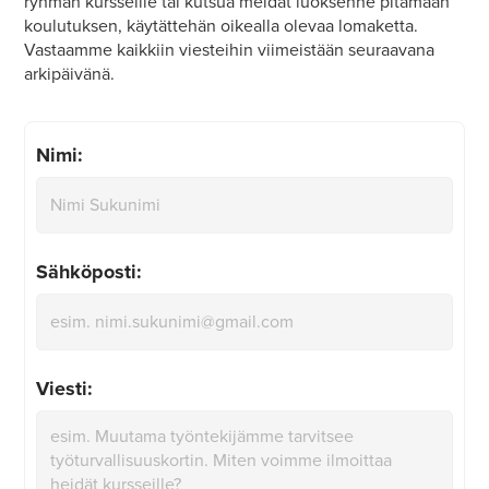
ryhmän kursseille tai kutsua meidät luoksenne pitämään
koulutuksen, käytättehän oikealla olevaa lomaketta.
Vastaamme kaikkiin viesteihin viimeistään seuraavana
arkipäivänä.
Nimi:
Sähköposti:
Viesti: