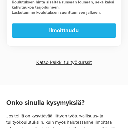
Koulutuksen hinta sisältää runsaan lounaan, sekä kaksi
kahvitaukoa tarjoiluineen.
Laskutamme koulutuksen suorittamisen jälkeen.
Ilmoittaudu
Katso kaikki tulityökurssit
Onko sinulla kysymyksiä?
Jos teillä on kysyttävää liittyen työturvallisuus- ja
tulityökoulutuksiin, kuin myös halutessanne ilmoittaa