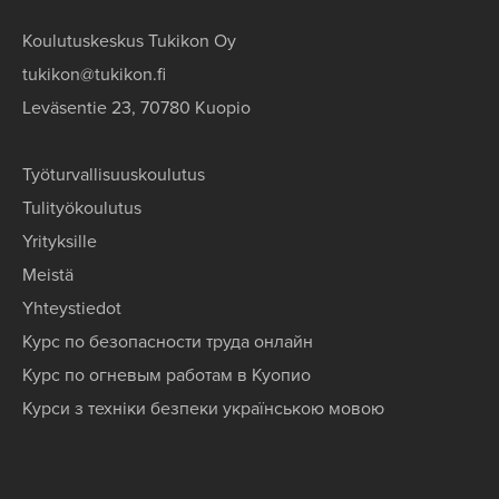
Koulutuskeskus Tukikon Oy
tukikon@tukikon.fi
Leväsentie 23, 70780 Kuopio
Työturvallisuuskoulutus
Tulityökoulutus
Yrityksille
Meistä
Yhteystiedot
Курс по безопасности труда онлайн
Курс по огневым работам в Куопио
Курси з техніки безпеки українською мовою