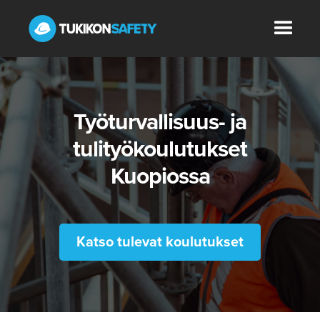
Työturvallisuus- ja
tulityökoulutukset
Kuopiossa
Katso tulevat koulutukset